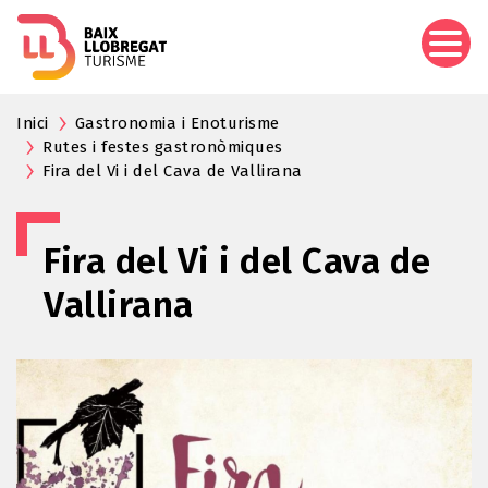
Pasar
al
contenido
principal
Inici
Gastronomia i Enoturisme
Rutes i festes gastronòmiques
Fira del Vi i del Cava de Vallirana
Fira del Vi i del Cava de
Vallirana