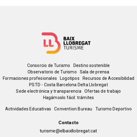
Menú
Consorcio de Turismo
Destino sostenible
Observatorio de Turismo
Sala de prensa
del
Formaciones profesionales
Logotipos
Recursos de Accesibilidad
PSTD - Costa Barcelona Delta Llobregat
Sede electrónica y transparencia
Ofertas de trabajo
pie
Hagámoslo fácil: trámites
Peu
Actividades Educativas
Convention Bureau
Turismo Deportivo
de
Contacto
turisme@elbaixllobregat.cat