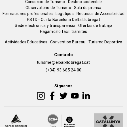
Menú
Consorcio de Turismo
Destino sostenible
Observatorio de Turismo
Sala de prensa
del
Formaciones profesionales
Logotipos
Recursos de Accesibilidad
PSTD - Costa Barcelona Delta Llobregat
Sede electrónica y transparencia
Ofertas de trabajo
pie
Hagámoslo fácil: trámites
Peu
Actividades Educativas
Convention Bureau
Turismo Deportivo
de
Contacto
turisme@elbaixllobregat.cat
pàgina
(+34) 93 685 24 00
2
Síguenos