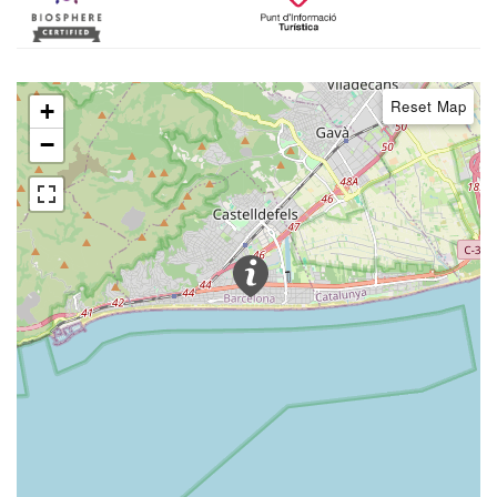
Reset Map
+
−