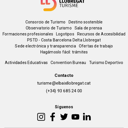
Menú
Consorcio de Turismo
Destino sostenible
Observatorio de Turismo
Sala de prensa
del
Formaciones profesionales
Logotipos
Recursos de Accesibilidad
PSTD - Costa Barcelona Delta Llobregat
Sede electrónica y transparencia
Ofertas de trabajo
pie
Hagámoslo fácil: trámites
Peu
Actividades Educativas
Convention Bureau
Turismo Deportivo
de
Contacto
turisme@elbaixllobregat.cat
pàgina
(+34) 93 685 24 00
2
Síguenos