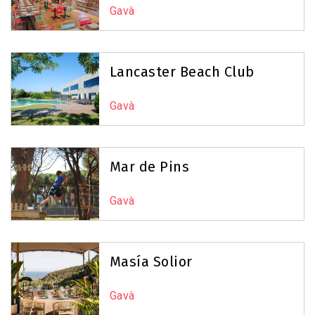
Gavà
Lancaster Beach Club
Gavà
Mar de Pins
Gavà
Masía Solior
Gavà