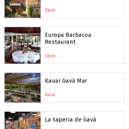
Gavà
Europa Barbacoa
Restaurant
Gavà
Kauai Gavà Mar
Gavà
La taperia de Gavà