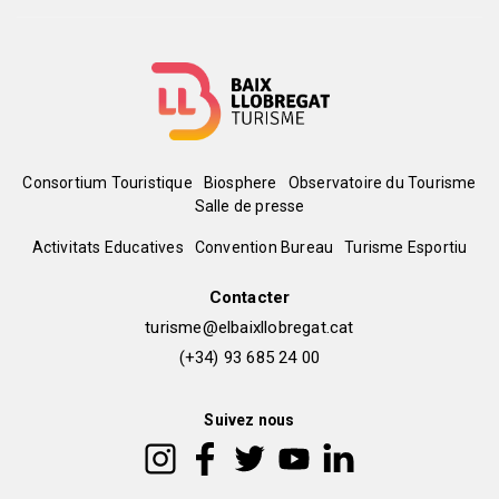
Menú
Consortium Touristique
Biosphere
Observatoire du Tourisme
Salle de presse
del
Peu
Activitats Educatives
Convention Bureau
Turisme Esportiu
pie
de
Contacter
turisme@elbaixllobregat.cat
pàgina
(+34) 93 685 24 00
2
Suivez nous