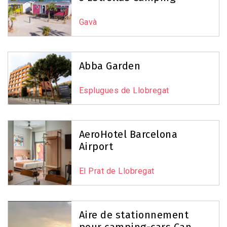
−
5
Gavà
2
Abba Garden
Esplugues de Llobregat
7
40
AeroHotel Barcelona
Airport
51
El Prat de Llobregat
Leaflet
|
©
OpenStreetMap
contributors
Aire de stationnement