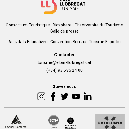
Menú
Consortium Touristique
Biosphere
Observatoire du Tourisme
Salle de presse
del
Peu
Activitats Educatives
Convention Bureau
Turisme Esportiu
pie
de
Contacter
turisme@elbaixllobregat.cat
pàgina
(+34) 93 685 24 00
2
Suivez nous