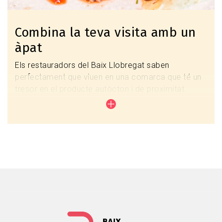
Combina la teva visita amb un
àpat
Els restauradors del Baix Llobregat saben
perfectament que viuen en una comarca que té un
tresor en el producte autòcton i de proximitat.
No deixis passa l'oportunitat de gaudir de les
propostes gastronòmiques que t'ofereixen els
restaurants de la nostra comarca.
Veure tots els restaurants