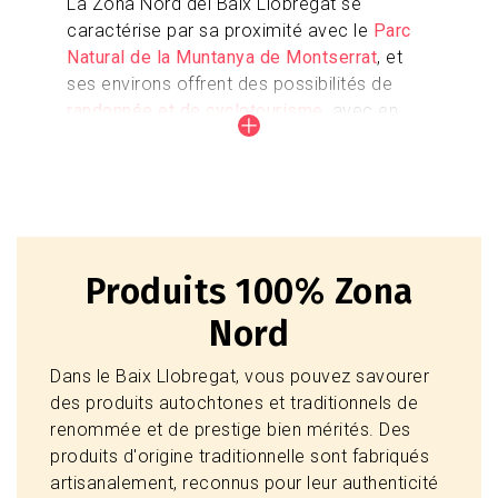
La Zona Nord del Baix Llobregat se
caractérise par sa proximité avec le
Parc
Natural de la Muntanya de Montserrat
, et
ses environs offrent des possibilités de
randonnée et de cyclotourisme
, avec en
particulier l'Eix de Ponent, qui commence à
Montserrat et se termine sur les plages et
les Espaces Naturels du Delta du Llobregat.
Découvrez les possibilités de loisirs en
pleine nature qu'offre l'environnement de la
Produits 100% Zona
Zone Nord du Baix Llobregat.
Nord
Dans le Baix Llobregat, vous pouvez savourer
Activités sportives
des produits autochtones et traditionnels de
renommée et de prestige bien mérités. Des
Activiés dans la nature
produits d'origine traditionnelle sont fabriqués
artisanalement, reconnus pour leur authenticité