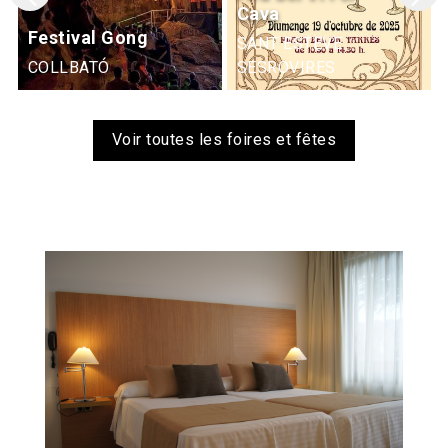
Cava
Festival Gong
SANT ESTEVE
COLLBATÓ
SESROVIRES
Voir toutes les foires et fêtes
Image