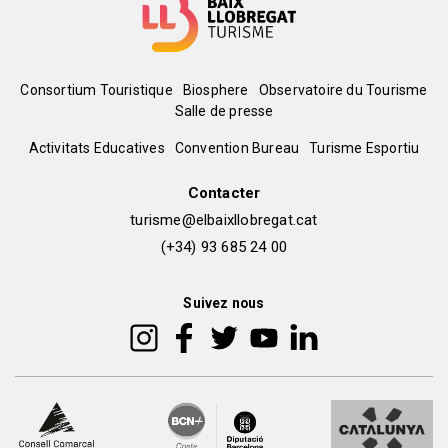
Où manger?
Menú
Consortium Touristique
Biosphere
Observatoire du Tourisme
Salle de presse
del
Peu
Activitats Educatives
Convention Bureau
Turisme Esportiu
pie
de
Contacter
turisme@elbaixllobregat.cat
pàgina
(+34) 93 685 24 00
2
Suivez nous