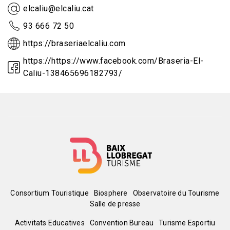
elcaliu@elcaliu.cat
93 666 72 50
https://braseriaelcaliu.com
https://https://www.facebook.com/Braseria-El-
Caliu-138465696182793/
Menú
Consortium Touristique
Biosphere
Observatoire du Tourisme
Salle de presse
del
Peu
Activitats Educatives
Convention Bureau
Turisme Esportiu