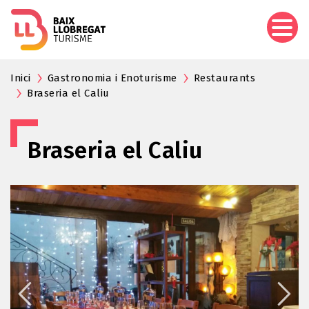
Aller
au
contenu
principal
Inici
Gastronomia i Enoturisme
Restaurants
Braseria el Caliu
Braseria el Caliu