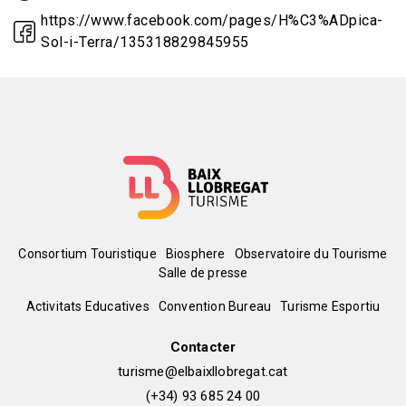
https://www.facebook.com/pages/H%C3%ADpica-
Sol-i-Terra/135318829845955
Menú
Consortium Touristique
Biosphere
Observatoire du Tourisme
Salle de presse
del
Peu
Activitats Educatives
Convention Bureau
Turisme Esportiu
pie
de
Contacter
turisme@elbaixllobregat.cat
pàgina
(+34) 93 685 24 00