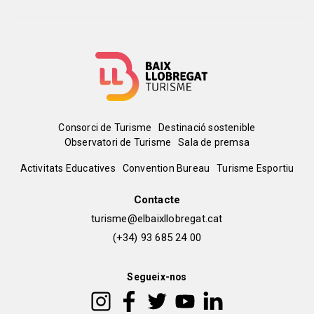
Menú
Consorci de Turisme
Destinació sostenible
Observatori de Turisme
Sala de premsa
del
Peu
Activitats Educatives
Convention Bureau
Turisme Esportiu
pie
de
Contacte
turisme@elbaixllobregat.cat
pàgina
(+34) 93 685 24 00
2
Segueix-nos