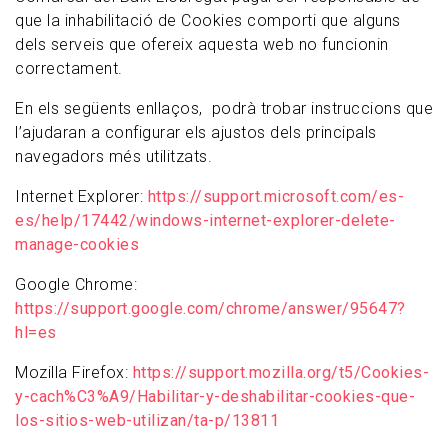
que la inhabilitació de Cookies comporti que alguns
dels serveis que ofereix aquesta web no funcionin
correctament.
En els següents enllaços, podrà trobar instruccions que
l’ajudaran a configurar els ajustos dels principals
navegadors més utilitzats.
Internet Explorer:
https://support.microsoft.com/es-
es/help/17442/windows-internet-explorer-delete-
manage-cookies
Google Chrome:
https://support.google.com/chrome/answer/95647?
hl=es
Mozilla Firefox:
https://support.mozilla.org/t5/Cookies-
y-cach%C3%A9/Habilitar-y-deshabilitar-cookies-que-
los-sitios-web-utilizan/ta-p/13811