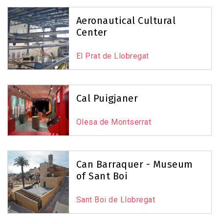
Leaflet
|
©
OpenStreetMap
contributors
Aeronautical Cultural
Center
El Prat de Llobregat
Cal Puigjaner
Olesa de Montserrat
Can Barraquer - Museum
of Sant Boi
Sant Boi de Llobregat