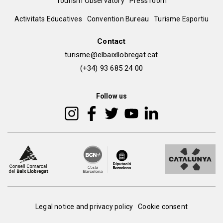
Tourism Observatory
Press room
del
Peu
Activitats Educatives
Convention Bureau
Turisme Esportiu
pie
de
Contact
turisme@elbaixllobregat.cat
pàgina
(+34) 93 685 24 00
2
Follow us
Peu
Legal notice and privacy policy
Cookie consent