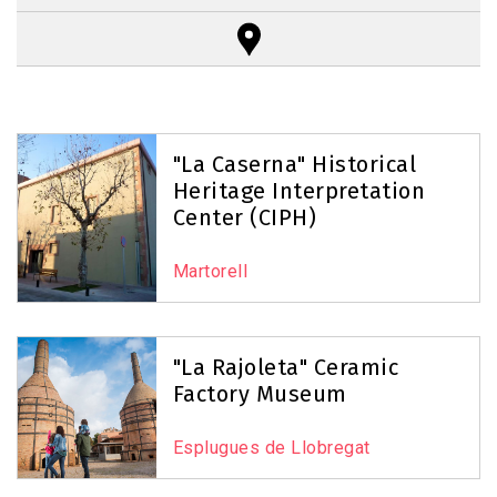
Reset Map
+
−
"La Caserna" Historical
Heritage Interpretation
Center (CIPH)
8
Martorell
"La Rajoleta" Ceramic
Factory Museum
15
Esplugues de Llobregat