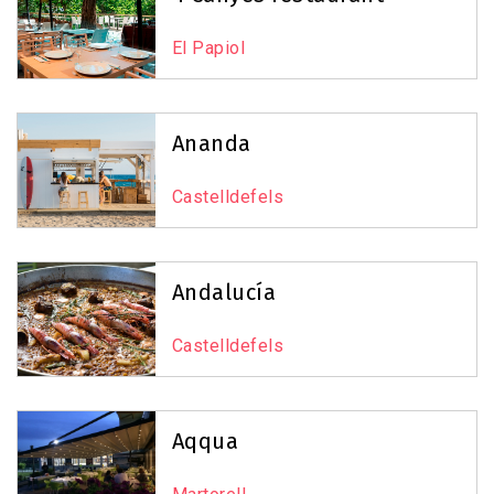
−
El Papiol
3
7
Ananda
Castelldefels
7
Andalucía
22
Castelldefels
Leaflet
|
©
OpenStreetMap
contributors
Aqqua