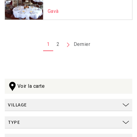
Gavà
Pagination
1
2
Page
Dernier
Dernière
suivante
page
Voir la carte
VILLAGE
TYPE