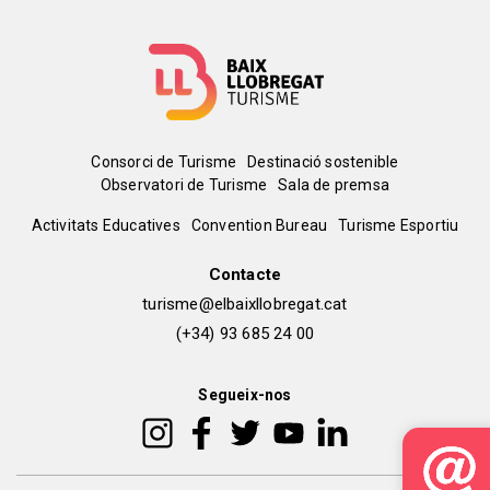
Menú
Consorci de Turisme
Destinació sostenible
Observatori de Turisme
Sala de premsa
del
Peu
Activitats Educatives
Convention Bureau
Turisme Esportiu
pie
de
Contacte
turisme@elbaixllobregat.cat
pàgina
(+34) 93 685 24 00
2
Segueix-nos