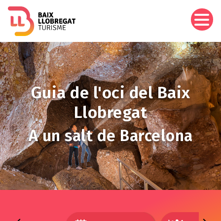
Vés
al
contingut
Imagen
Guia de l'oci del Baix
Llobregat
A un salt de Barcelona