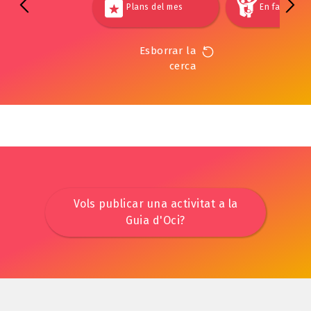
Plans del mes
En família
Esborrar la
cerca
Vols publicar una activitat a la
Guia d'Oci?