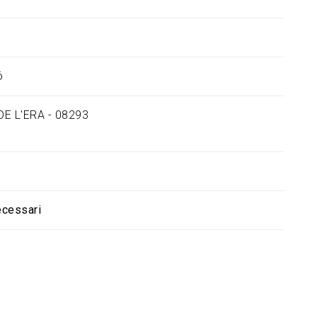
ó
E L'ERA - 08293
ecessari