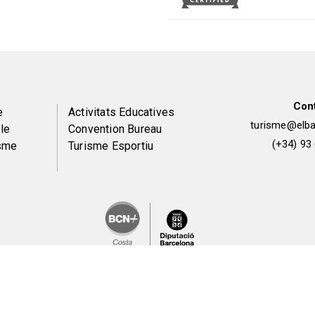
Con
Peu
e
Activitats Educatives
turisme@elbai
le
Convention Bureau
de
(+34) 93
isme
Turisme Esportiu
pàgina
2
Avís legal i política de privacitat
Política de galetes