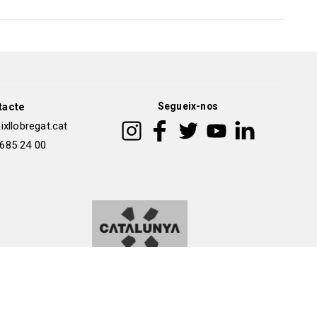
tacte
Segueix-nos
xllobregat.cat
 685 24 00