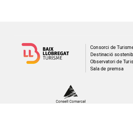
Menú
Consorci de Turism
Destinació sostenib
del
Observatori de Tur
Sala de premsa
pie
Peu