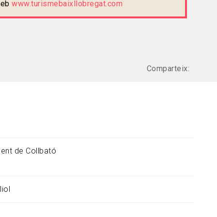
 web
www.turismebaixllobregat.com
Comparteix:
ent de Collbató
liol