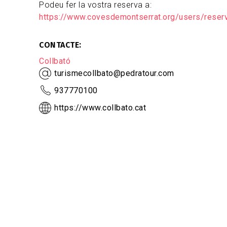
Podeu fer la vostra reserva a:
https://www.covesdemontserrat.org/users/reserv
CONTACTE
Collbató
turismecollbato@pedratour.com
937770100
https://www.collbato.cat