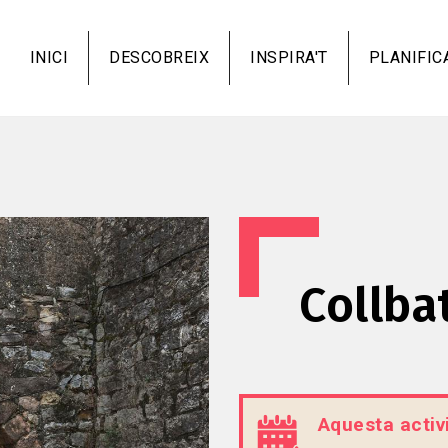
Vés
al
INICI
DESCOBREIX
INSPIRA'T
PLANIFIC
contingut
Collba
Aquesta activi