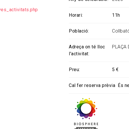
es_activitats.php
Horari
11h
Població
Collbat
Adreça on té lloc
PLAÇA D
l'activitat
Preu
5 €
Cal fer reserva prèvia
És n