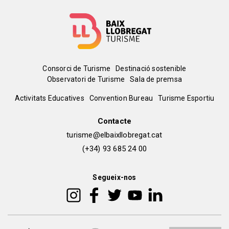
Menú
Consorci de Turisme
Destinació sostenible
Observatori de Turisme
Sala de premsa
del
Peu
Activitats Educatives
Convention Bureau
Turisme Esportiu
pie
de
Contacte
turisme@elbaixllobregat.cat
pàgina
(+34) 93 685 24 00
2
Segueix-nos