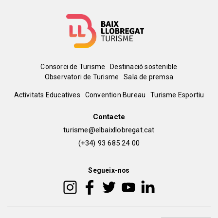
Menú
Consorci de Turisme
Destinació sostenible
Observatori de Turisme
Sala de premsa
del
Peu
Activitats Educatives
Convention Bureau
Turisme Esportiu
pie
de
Contacte
turisme@elbaixllobregat.cat
pàgina
(+34) 93 685 24 00
2
Segueix-nos