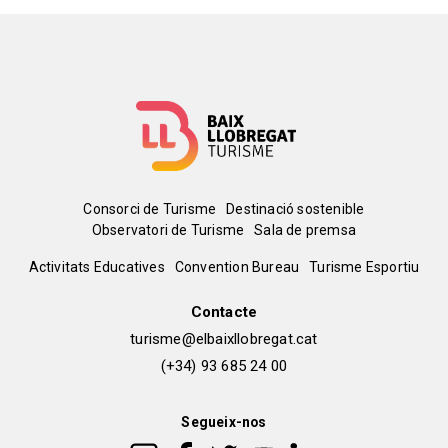
Menú
Consorci de Turisme
Destinació sostenible
Observatori de Turisme
Sala de premsa
del
Peu
Activitats Educatives
Convention Bureau
Turisme Esportiu
pie
de
Contacte
turisme@elbaixllobregat.cat
pàgina
(+34) 93 685 24 00
2
Segueix-nos