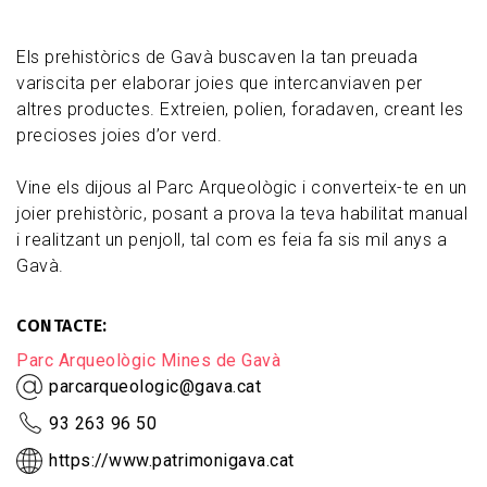
Els prehistòrics de Gavà buscaven la tan preuada
variscita per elaborar joies que intercanviaven per
altres productes. Extreien, polien, foradaven, creant les
precioses joies d’or verd.
Vine els dijous al Parc Arqueològic i converteix-te en un
joier prehistòric, posant a prova la teva habilitat manual
i realitzant un penjoll, tal com es feia fa sis mil anys a
Gavà.
CONTACTE
Parc Arqueològic Mines de Gavà
parcarqueologic@gava.cat
93 263 96 50
https://www.patrimonigava.cat