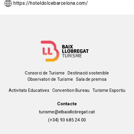
https://hoteldolcebarcelona.com/
Menú
Consorci de Turisme
Destinació sostenible
Observatori de Turisme
Sala de premsa
del
Peu
Activitats Educatives
Convention Bureau
Turisme Esportiu
pie
de
Contacte
turisme@elbaixllobregat.cat
pàgina
(+34) 93 685 24 00
2