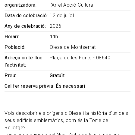
organitzadora
l'Arrel Acció Cultural
Data de celebració
12 de juliol
Any de celebració
2026
Horari
11h
Població
Olesa de Montserrat
Adreça on té lloc
Plaça de les Fonts - 08640
l'activitat
Preu
Gratuït
Cal fer reserva prèvia
És necessari
Vols descobrir els orígens d'Olesa i la història d'un dels
seus edificis emblemàtics, com és la Torre del
Rellotge?
Les visites guiades pel Nucli Antic de la vila són una