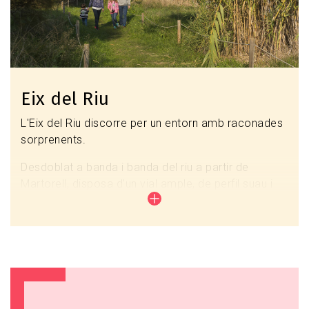
Gavà i Viladecans.
Descarrega't els tracks
(podent escollir els
itineraris a peu o en bici)
Descarrega't el mapa
Eix del Riu
L'Eix del Riu discorre per un entorn amb raconades
sorprenents.
Desdoblat a banda i banda del riu a partir de
Martorell, disposa d’un vial ample, de perfil suau i
planer, idoni per a les caminades i rutes en
bicicleta.
*Actualment, l’Eix del riu és operatiu des de Martorell
(Pont del Diable) fins arribar al Prat de Llobregat.
Descarrega't el track en gpx