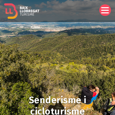
Vés
al
contingut
Senderisme i
cicloturisme