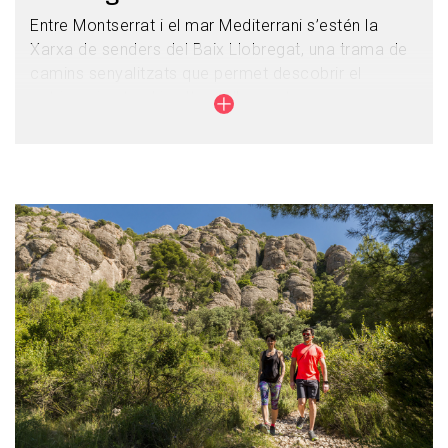
Entre Montserrat i el mar Mediterrani s’estén la
Xarxa de senders del Baix Llobregat, una trama de
camins senyalitzats que permet descobrir el
patrimoni natural i cultural d’aquesta comarca, que
conserva racons plens d’encant i un paisatge
sorprenent.
La xarxa es vertebra en tres grans eixos paral·lels
que connecten les poblacions del Baix Llobregat i
Imagen
arriben a Barcelona i a les platges del Delta del
Llobregat: l’eix del Riu Llobregat i, a banda i banda,
els eixos careners de Ponent i de Llevant.
Una oportunitat única per conèixer les arrels i els
secrets més ben guardats del Baix Llobregat!