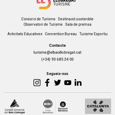
Menú
Consorci de Turisme
Destinació sostenible
Observatori de Turisme
Sala de premsa
del
Peu
Activitats Educatives
Convention Bureau
Turisme Esportiu
pie
de
Contacte
turisme@elbaixllobregat.cat
pàgina
(+34) 93 685 24 00
2
Segueix-nos