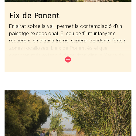
Eix de Ponent
Enlairat sobre la vall, permet la contemplació d’un
paisatge excepcional. El seu perfil muntanyenc
requereix, en alguns trams, superar pendents forts i
zones rocalloses. L’eix de Ponent és el que
compren més extensió de territori dins la Xarxa de
senders del Baix Llobregat. El seu recorregut
s’inicia a Montserrat i finalitza a les platges de
Castelldefels, Gavà i Viladecans, i els Espais
naturals del Delta de Llobregat.
Imagen
L’Eix de Ponent (EPO) està format per un total de
80 km, i es complementa amb més de 90 km de
variants i enllaços en el seu recorregut. Aquest eix,
es divideix en nord i sud, i es bifurca al municipi de
Corbera de Llobregat, com a Eix de Ponent Interior
(EPI), arribant fins a les platges de Castelldefels,