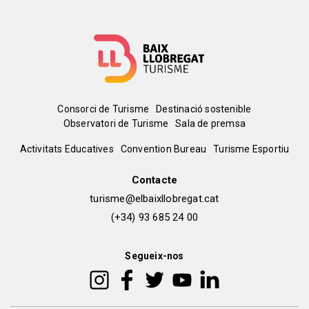
Menú
Consorci de Turisme
Destinació sostenible
Observatori de Turisme
Sala de premsa
del
Peu
Activitats Educatives
Convention Bureau
Turisme Esportiu
pie
de
Contacte
turisme@elbaixllobregat.cat
pàgina
(+34) 93 685 24 00
2
Segueix-nos