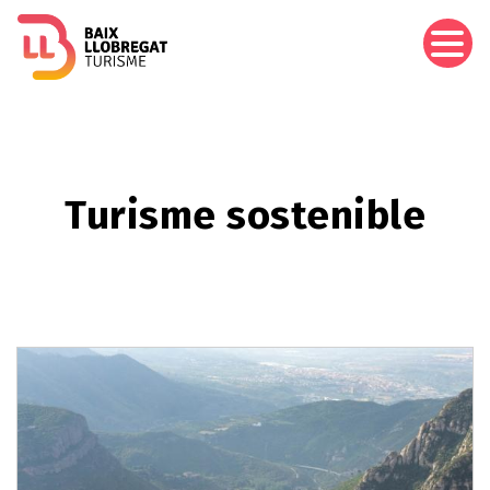
Vés
al
contingut
Turisme sostenible