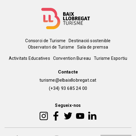
Menú
Consorci de Turisme
Destinació sostenible
Observatori de Turisme
Sala de premsa
del
Peu
Activitats Educatives
Convention Bureau
Turisme Esportiu
pie
de
Contacte
turisme@elbaixllobregat.cat
pàgina
(+34) 93 685 24 00
2
Segueix-nos