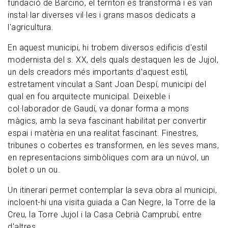
fundació de Barcino, el territori es transformà i es van
instal·lar diverses vil·les i grans masos dedicats a
l'agricultura.
En aquest municipi, hi trobem diversos edificis d'estil
modernista del s. XX, dels quals destaquen les de Jujol,
un dels creadors més importants d'aquest estil,
estretament vinculat a Sant Joan Despí, municipi del
qual en fou arquitecte municipal. Deixeble i
col·laborador de Gaudí, va donar forma a mons
màgics, amb la seva fascinant habilitat per convertir
espai i matèria en una realitat fascinant. Finestres,
tribunes o cobertes es transformen, en les seves mans,
en representacions simbòliques com ara un núvol, un
bolet o un ou.
Un itinerari permet contemplar la seva obra al municipi,
incloent-hi una visita guiada a Can Negre, la Torre de la
Creu, la Torre Jujol i la Casa Cebrià Camprubí, entre
d'altres.